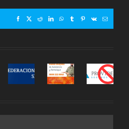
Facebook
X
Reddit
LinkedIn
WhatsApp
Tumblr
Pinterest
Vk
Correo
electrónic
TÁ
LIBRA:
LA
S
NUEVO
HOLANDO:
S
TELEFONO
NUEVA
ATENCIÓN
IOS
Y
APP DE
PROVIDENCIA
OPCIONES
ASEGURADOS
CIÓN
PARA
PARA
AL
REMOLQUE
CELULAR