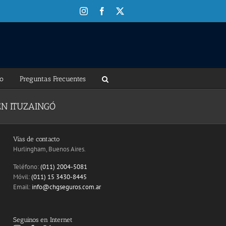
Instagram
Facebook
X
to
Preguntas Frecuentes
EN ITUZAINGÓ
Vías de contacto
Hurlingham, Buenos Aires.
Teléfono:
(011) 2004-5081
Móvil:
(011) 15 3430-8445
Email:
info@chgseguros.com.ar
Seguinos en Internet