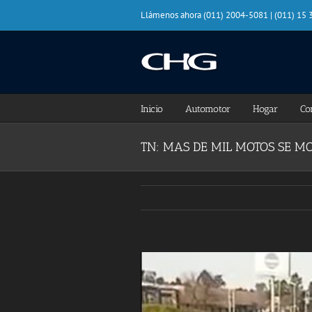
Saltar
Llámenos ahora (011) 2004-5081 | (011) 15
al
contenido
Inicio
Automotor
Hogar
Co
TN: MAS DE MIL MOTOS SE M