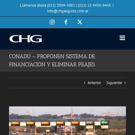
Saltar
Llámenos ahora (011) 2004-5081 | (011) 15 3430-8445
|
al
info@chgseguros.com.ar
contenido
Instagram
Facebook
X
CONADU – PROPONEN SISTEMA DE
FINANCIACIÓN Y ELIMINAR PEAJES
Anterior
Siguiente