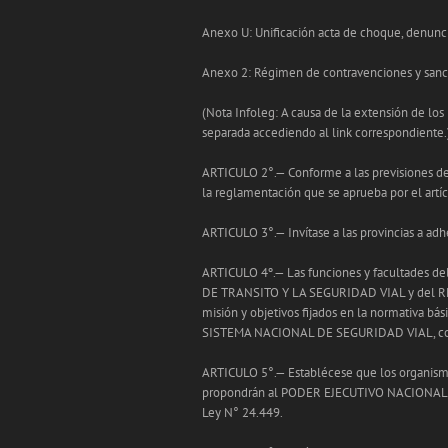
Anexo U: Unificación acta de choque, denuncia
Anexo 2: Régimen de contravenciones y sanc
(Nota Infoleg: A causa de la extensión de lo
separada accediendo al link correspondiente.
ARTICULO 2°.— Conforme a las previsiones del
la reglamentación que se aprueba por el artí
ARTICULO 3°.— Invítase a las provincias a adh
ARTICULO 4º.— Las funciones y facultade
DE TRANSITO Y LA SEGURIDAD VIAL y del 
misión y objetivos fijados en la normativa bá
SISTEMA NACIONAL DE SEGURIDAD VIAL, conf
ARTICULO 5°.— Establécese que los organi
propondrán al PODER EJECUTIVO NACIONAL par
Ley N° 24.449.