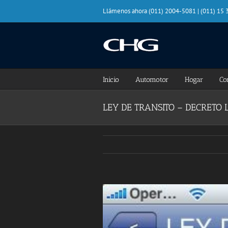
Saltar
Llámenos ahora (011) 2004-5081 | (011) 15
al
contenido
Inicio
Automotor
Hogar
Co
LEY DE TRANSITO – DECRETO