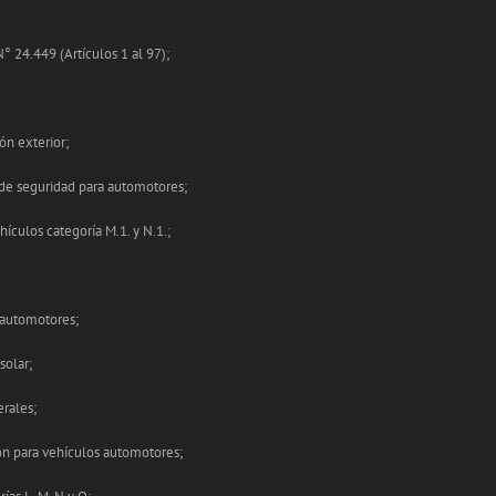
 24.449 (Artículos 1 al 97);
ón exterior;
 de seguridad para automotores;
ículos categoría M.1. y N.1.;
 automotores;
solar;
erales;
ón para vehículos automotores;