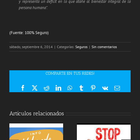
y representa un déficit en lo que atañe al bienestar integral de la
persona humana”.
(Fuente: 100% Seguro)
sábado, septiembre 6, 2014
|
Categorías:
Seguros
|
Sin comentarios
COMPARTE EN TUS REDES!
Facebook
X
Reddit
LinkedIn
WhatsApp
Tumblr
Pinterest
Vk
Correo
electrón
Artículos relacionados
LAS ASEGURADORAS