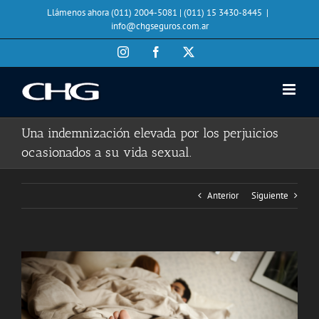
Saltar
Llámenos ahora (011) 2004-5081 | (011) 15 3430-8445
|
al
info@chgseguros.com.ar
contenido
Instagram
Facebook
X
Una indemnización elevada por los perjuicios
ocasionados a su vida sexual.
Anterior
Siguiente