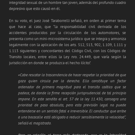
integridad sexual de un hombre tan joven, además del profundo cuadro
depresivo que esto causó en él.
En su voto, el juez José Taraborrelli señaló, en orden al primer tema
que hace al caso, que “la responsabilidad civil derivada de los
accidentes producidos por la circulación de los automotores, se
presenta como un mini-microsistema jurídico que se integra y armoniza
legalmente con la aplicación de los arts. 512, 513, 902, 1.109, 1.111 y
1.113 siguientes y concordantes del Código Civil, con los Códigos de
Transito locales, entre ellos la Ley nro. 24.449, que varía según la
jurisdicción en donde se produzca el hecho ilícito”.
«Cabe rescatar la trascendencia de hacer respetar la prioridad de que
goza quien circula por la derecha. Ello constituye un factor
ordenador de primera magnitud para el transito caótico que se
padece, de donde la firme recepción jurisprudencial de tal principio
impone. En este sendito el art. 57 de la ley 11.430, consagra una
prioridad de paso absoluta, pero esta previsión legal no puede
entenderse en un sentido fatal e irreversible. El conductor que arribe
a una bocacalle está obligado a reducir sensiblemente la velocidad”,
señaló el magistrado.