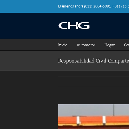
Saltar
Llámenos ahora (011) 2004-5081 | (011) 15
al
contenido
Inicio
Automotor
Hogar
Co
Responsabilidad Civil Comparti