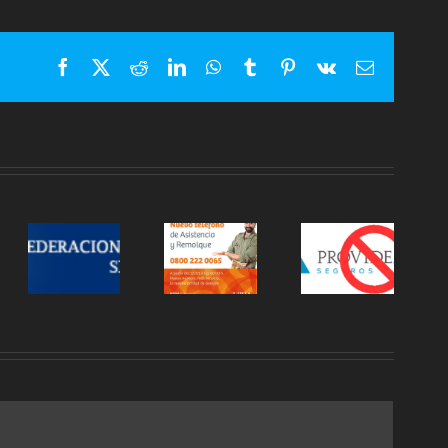
Facebook
X
Reddit
LinkedIn
WhatsApp
Tumblr
Pinterest
Vk
Correo
electrónic
TÁ
LIBRA:
LA
S
NUEVO
HOLANDO:
S
TELEFONO
NUEVA
ATENCIÓN
IOS
Y
APP DE
PROVIDENCIA
OPCIONES
ASEGURADOS
CIÓN
PARA
PARA
AL
REMOLQUE
CELULAR