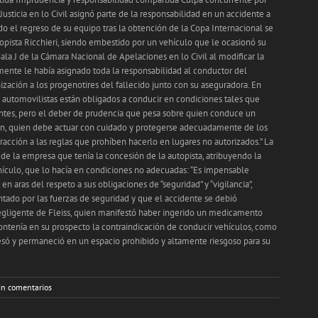
usticia en lo Civil asignó parte de la responsabilidad en un accidente a
o el regreso de su equipo tras la obtención de la Copa Internacional se
topista Ricchieri, siendo embestido por un vehículo que le ocasionó su
la J de la Cámara Nacional de Apelaciones en lo Civil al modificar la
mente le había asignado toda la responsabilidad al conductor del
ación a los progenotires del fallecido junto con su aseguradora. En
 automovilistas están obligados a conducir en condiciones tales que
entes, pero el deber de prudencia que pesa sobre quien conduce un
ón, quien debe actuar con cuidado y protegerse adecuadamente de los
fracción a las reglas que prohíben hacerlo en lugares no autorizados.” La
de la empresa que tenía la concesión de la autopista, atribuyendo la
ículo, que lo hacía en condiciones no adecuadas: “Es impensable
en aras del respeto a sus obligaciones de “seguridad” y “vigilancia”,
ado por las fuerzas de seguridad y que el accidente se debió
gligente de Fleiss, quien manifestó haber ingerido un medicamento
ontenía en su prospecto la contraindicación de conducir vehículos, como
esó y permaneció en un espacio prohibido y altamente riesgoso para su
in comentarios