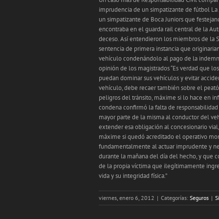
imprudencia de un simpatizante de fútbol La J
un simpatizante de Boca Juniors que festejand
encontraba en el guarda rail central de la Au
deceso. Así entendieron los miembros de la Sa
sentencia de primera instancia que originaria
vehículo condenándolo al pago de la indemniz
opinión de los magistrados “Es verdad que los
puedan dominar sus vehículos y evitar accid
vehículo, debe recaer también sobre el peat
peligros del tránsito, máxime si lo hace en in
condena confirmó la falta de responsabilidad 
mayor parte de la misma al conductor del veh
extender esa obligación al concesionario vial, 
máxime si quedó acreditado el operativo mont
fundamentalmente al actuar imprudente y ne
durante la mañana del día del hecho, y que c
de la propia víctima que ilegítimamente ingr
vida y su integridad física.”
viernes, enero 6, 2012
|
Categorías:
Seguros
|
S