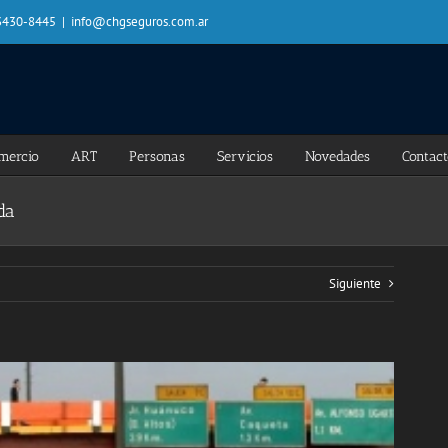
 3430-8445
|
info@chgseguros.com.ar
mercio
ART
Personas
Servicios
Novedades
Contac
da
Siguiente