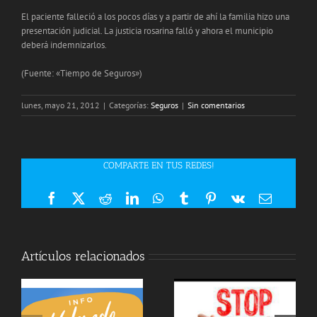
El paciente falleció a los pocos días y a partir de ahí la familia hizo una
presentación judicial. La justicia rosarina falló y ahora el municipio
deberá indemnizarlos.
(Fuente: «Tiempo de Seguros»)
lunes, mayo 21, 2012
|
Categorías:
Seguros
|
Sin comentarios
COMPARTE EN TUS REDES!
Facebook
X
Reddit
LinkedIn
WhatsApp
Tumblr
Pinterest
Vk
Correo
electrón
Artículos relacionados
LAS ASEGURADORAS