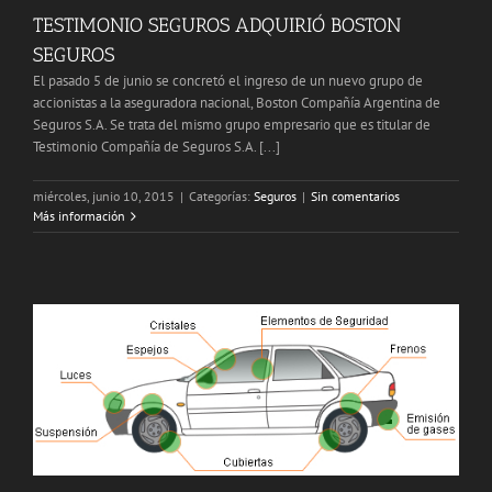
TESTIMONIO SEGUROS ADQUIRIÓ BOSTON
SEGUROS
El pasado 5 de junio se concretó el ingreso de un nuevo grupo de
accionistas a la aseguradora nacional, Boston Compañía Argentina de
Seguros S.A. Se trata del mismo grupo empresario que es titular de
Testimonio Compañía de Seguros S.A. [...]
miércoles, junio 10, 2015
|
Categorías:
Seguros
|
Sin comentarios
Más información