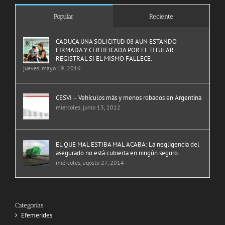
Popular
Reciente
CADUCA UNA SOLICITUD 08 AUN ESTANDO
FIRMADA Y CERTIFICADA POR EL TITULAR
REGISTRAL SI EL MISMO FALLECE.
jueves, mayo 19, 2016
CESVI – Vehículos más y menos robados en Argentina
miércoles, junio 13, 2012
EL QUE MAL ESTIBA MAL ACABA: La negligencia del
asegurado no está cubierta en ningún seguro.
miércoles, agosto 27, 2014
Categorías
Efemerides