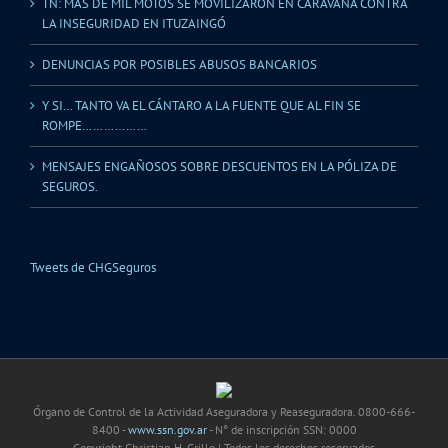
TN: MAS DE MIL MOTOS SE MOVILIZARON EN CARAVANA CONTRA
LA INSEGURIDAD EN ITUZAINGÓ
DENUNCIAS POR POSIBLES ABUSOS BANCARIOS
Y SI… TANTO VA EL CÁNTARO A LA FUENTE QUE AL FIN SE
ROMPE………………
MENSAJES ENGAÑOSOS SOBRE DESCUENTOS EN LA PÓLIZA DE
SEGUROS.
Tweets de CHGSeguros
Órgano de Control de la Actividad Aseguradora y Reaseguradora. 0800-666-
8400 -
www.ssn.gov.ar
- N° de inscripción SSN: 0000
Copyright Christian H. Grillo | Todos los derechos reservados