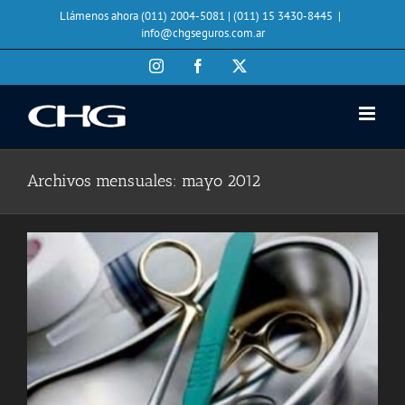
Saltar
Llámenos ahora (011) 2004-5081 | (011) 15 3430-8445
|
al
info@chgseguros.com.ar
contenido
Instagram
Facebook
X
Archivos mensuales:
mayo 2012